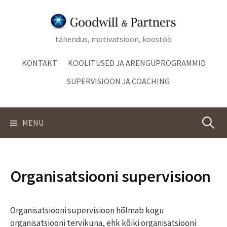
Skip
to
content
tähendus, motivatsioon, koostöö
KONTAKT
KOOLITUSED JA ARENGUPROGRAMMID
SUPERVISIOON JA COACHING
Otsi:
MENU
Organisatsiooni supervisioon
Organisatsiooni supervisioon hõlmab kogu
organisatsiooni tervikuna, ehk kõiki organisatsiooni